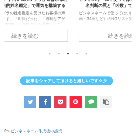
築する
名判断の罠と「凶数」で成功する理由
たら？
様の声
ビジネスネームで使ってはいけない画数（19
なアゲ
画・34画など）のNGリスト完全版！
起業や
は？
で迷っ
続きを読む
記事をシェアして頂けると嬉しいです☆彡
-
ビジネスネーム作成後の感想