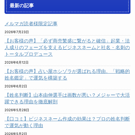
最新の記事
メルマガ読者様限定記事
2026年7月23日
【お客様の声】「必ず商売繁盛に繋がると確信」起業・法
人成りのフェーズを支えるビジネスネームと社名・名刺の
トータルプロデュース
2026年6月12日
【お客様の声】占い屋ホシゾラが選ばれる理由。「戦略的
姓名鑑定」で運気を構築する
2026年6月2日
【姓名判断】山本由伸選手は画数が悪い？メジャーで大活
躍できる理由を徹底解剖
2026年5月28日
【口コミ】ビジネスネーム作成の効果は？プロの姓名判断
で運気が動く理由
2026年5月2日