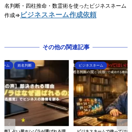
名判断・四柱推命・数霊術を使ったビジネスネーム
ビジネスネーム作成依頼
作成⇒
その他の関連記事
ビジネスネーム
ビジネ
ばれる理
ビジネスネームで使ってはいけない画数！姓
【姓名