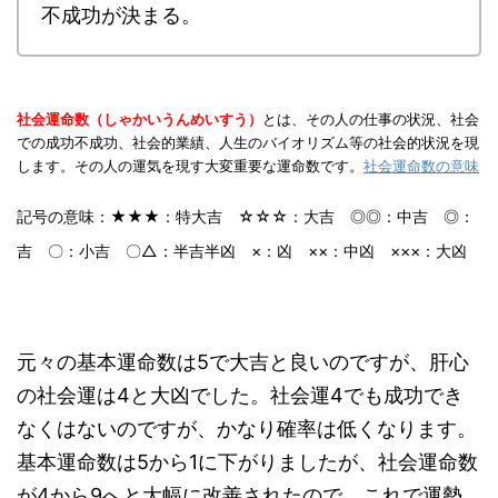
不成功が決まる。
社会運命数（しゃかいうんめいすう）
とは、その人の仕事の状況、社会
での成功不成功、社会的業績、人生のバイオリズム等の社会的状況を現
します。その人の運気を現す大変重要な運命数です。
社会運命数の意味
記号の意味：★★★：特大吉 ☆☆☆：大吉 ◎◎：中吉 ◎：
吉 〇：小吉 〇△：半吉半凶 ×：凶 ××：中凶 ×××：大凶
元々の基本運命数は5で大吉と良いのですが、肝心
の社会運は4と大凶でした。社会運4でも成功でき
なくはないのですが、かなり確率は低くなります。
基本運命数は5から1に下がりましたが、社会運命数
が4から9へと大幅に改善されたので、これで運勢