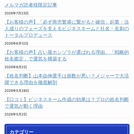
メルマガ読者様限定記事
2026年7月23日
【お客様の声】「必ず商売繁盛に繋がると確信」起業・法
人成りのフェーズを支えるビジネスネームと社名・名刺の
トータルプロデュース
2026年6月12日
【お客様の声】占い屋ホシゾラが選ばれる理由。「戦略的
姓名鑑定」で運気を構築する
2026年6月2日
【姓名判断】山本由伸選手は画数が悪い？メジャーで大活
躍できる理由を徹底解剖
2026年5月28日
【口コミ】ビジネスネーム作成の効果は？プロの姓名判断
で運気が動く理由
2026年5月2日
カテゴリー