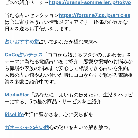
ビスの紹介ページ→
https://uranai-sommelier.jp/tokyo
当たる占いセレクション
https://fortune7.co.jp/articles
は心に寄り添う占い情報メディアです。皆様の心豊かな
日々を送るお手伝いをします。
占いおすすめ堂
占いであなたが望む未来へ
CoCo占いテラス
「ココから始まるワタシのしあわせ」を
テーマに当たる電話占いをご紹介！恋愛や復縁のお悩みか
ら職場や家族の悩みまで安心して相談できる占いを集約。
人気の占い館や思い付いた時にココからすぐ繋がる電話相
談を多数ご紹介中です。
MediaStar
「あなたに、よいもの伝えたい」生活をハッピ
ーにする、5つ星の商品・サービスをご紹介。
RiseLife
生活に豊かさを、心に安らぎを
ガネーシャの占い館
心の迷いを占いで解き放つ。