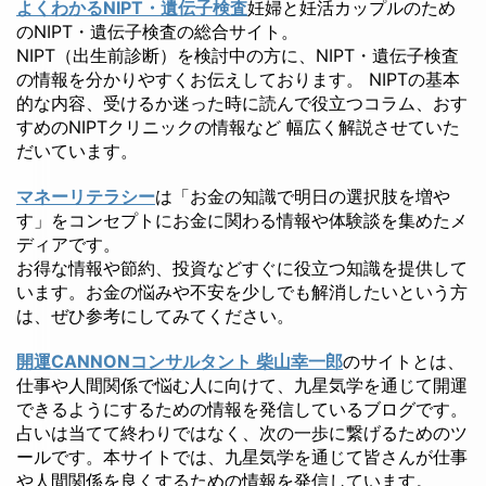
よくわかるNIPT・遺伝子検査
妊婦と妊活カップルのため
のNIPT・遺伝子検査の総合サイト。
NIPT（出生前診断）を検討中の方に、NIPT・遺伝子検査
の情報を分かりやすくお伝えしております。 NIPTの基本
的な内容、受けるか迷った時に読んで役立つコラム、おす
すめのNIPTクリニックの情報など 幅広く解説させていた
だいています。
マネーリテラシー
は「お金の知識で明日の選択肢を増や
す」をコンセプトにお金に関わる情報や体験談を集めたメ
ディアです。
お得な情報や節約、投資などすぐに役立つ知識を提供して
います。お金の悩みや不安を少しでも解消したいという方
は、ぜひ参考にしてみてください。
開運CANNONコンサルタント 柴山幸一郎
のサイトとは、
仕事や人間関係で悩む人に向けて、九星気学を通じて開運
できるようにするための情報を発信しているブログです。
占いは当てて終わりではなく、次の一歩に繋げるためのツ
ールです。本サイトでは、九星気学を通じて皆さんが仕事
や人間関係を良くするための情報を発信しています。