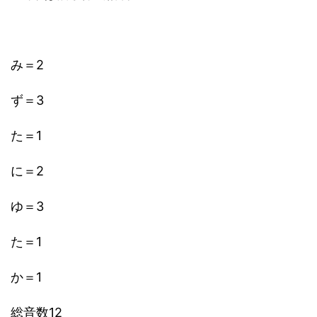
み＝2
ず＝3
た＝1
に＝2
ゆ＝3
た＝1
か＝1
総音数12