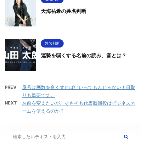
天海祐希の姓名判断
姓名判断
運勢を弱くする名前の読み、音とは？
PREV
屋号は画数を良くすればいいってもんじゃない！日取
りも重要です。
NEXT
名前を変えたいが、そもそも代表取締役はビジネスネ
ームを使えるのか？