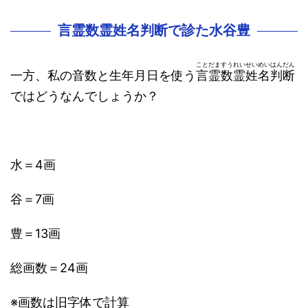
言霊数霊姓名判断で診た水谷豊
ことだますうれいせいめいはんだん
一方、私の音数と生年月日を使う
言霊数霊姓名判断
ではどうなんでしょうか？
水＝4画
谷＝7画
豊＝13画
総画数＝24画
※画数は旧字体で計算