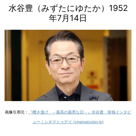
水谷豊（みずたにゆたか）1952
年7月14日
画像引用元：
『轢き逃げ －最高の最悪な日－』水谷豊 単独インタビ
ュー｜シネマトゥデイ (cinematoday.jp)