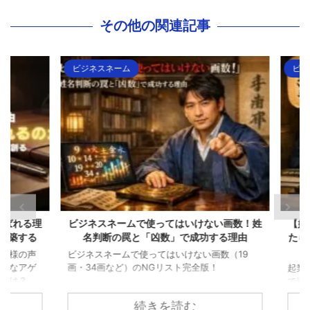
その他の関連記事
ビジネスネーム
ビジネ
ばれる理
ビジネスネームで使ってはいけない画数！姓
【姓名
築する
名判断の罠と「凶数」で成功する理由
たら？
様の声
ビジネスネームで使ってはいけない画数（19
なアゲ
画・34画など）のNGリスト完全版！
起業や
は？
で迷っ
続きを読む