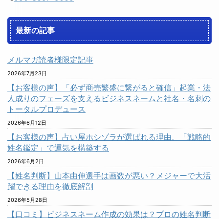
最新の記事
メルマガ読者様限定記事
2026年7月23日
【お客様の声】「必ず商売繁盛に繋がると確信」起業・法
人成りのフェーズを支えるビジネスネームと社名・名刺の
トータルプロデュース
2026年6月12日
【お客様の声】占い屋ホシゾラが選ばれる理由。「戦略的
姓名鑑定」で運気を構築する
2026年6月2日
【姓名判断】山本由伸選手は画数が悪い？メジャーで大活
躍できる理由を徹底解剖
2026年5月28日
【口コミ】ビジネスネーム作成の効果は？プロの姓名判断