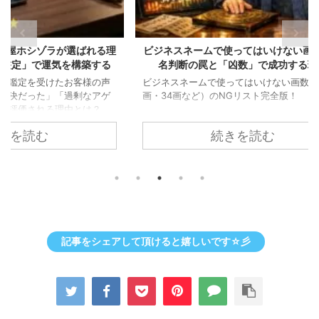
ばれる理
ビジネスネームで使ってはいけない画数！姓
【姓名
築する
名判断の罠と「凶数」で成功する理由
たら？
様の声
ビジネスネームで使ってはいけない画数（19
なアゲ
画・34画など）のNGリスト完全版！
起業や
は？
で迷っ
続きを読む
記事をシェアして頂けると嬉しいです☆彡