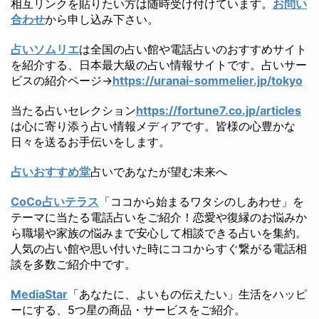
相互リンクを貼りたい方は随時受け付けています。
お問い
合わせ
から申し込み下さい。
占いソムリエ
は全国の占い館や電話占いのおすすめサイト
を紹介する、日本最大級の占い情報サイトです。占いサー
ビスの紹介ページ→
https://uranai-sommelier.jp/tokyo
当たる占いセレクション
https://fortune7.co.jp/articles
は心に寄り添う占い情報メディアです。皆様の心豊かな
日々を送るお手伝いをします。
占いおすすめ堂
占いであなたが望む未来へ
CoCo占いテラス
「ココから始まるワタシのしあわせ」を
テーマに当たる電話占いをご紹介！恋愛や復縁のお悩みか
ら職場や家族の悩みまで安心して相談できる占いを集約。
人気の占い館や思い付いた時にココからすぐ繋がる電話相
談を多数ご紹介中です。
MediaStar
「あなたに、よいもの伝えたい」生活をハッピ
ーにする、5つ星の商品・サービスをご紹介。