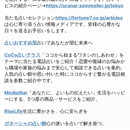
ビスの紹介ページ→
https://uranai-sommelier.jp/tokyo
当たる占いセレクション
https://fortune7.co.jp/articles
は心に寄り添う占い情報メディアです。皆様の心豊かな
日々を送るお手伝いをします。
占いおすすめ堂
占いであなたが望む未来へ
CoCo占いテラス
「ココから始まるワタシのしあわせ」を
テーマに当たる電話占いをご紹介！恋愛や復縁のお悩みか
ら職場や家族の悩みまで安心して相談できる占いを集約。
人気の占い館や思い付いた時にココからすぐ繋がる電話相
談を多数ご紹介中です。
MediaStar
「あなたに、よいもの伝えたい」生活をハッピ
ーにする、5つ星の商品・サービスをご紹介。
RiseLife
生活に豊かさを、心に安らぎを
ガネーシャの占い館
心の迷いを占いで解き放つ。