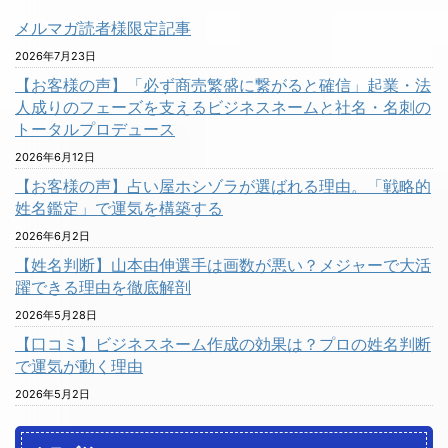
メルマガ読者様限定記事
2026年7月23日
【お客様の声】「必ず商売繁盛に繋がると確信」起業・法
人成りのフェーズを支えるビジネスネームと社名・名刺の
トータルプロデュース
2026年6月12日
【お客様の声】占い屋ホシゾラが選ばれる理由。「戦略的
姓名鑑定」で運気を構築する
2026年6月2日
【姓名判断】山本由伸選手は画数が悪い？メジャーで大活
躍できる理由を徹底解剖
2026年5月28日
【口コミ】ビジネスネーム作成の効果は？プロの姓名判断
で運気が動く理由
2026年5月2日