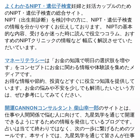
よくわかるNIPT・遺伝子検査
妊婦と妊活カップルのため
のNIPT・遺伝子検査の総合サイト。
NIPT（出生前診断）を検討中の方に、NIPT・遺伝子検査
の情報を分かりやすくお伝えしております。 NIPTの基本
的な内容、受けるか迷った時に読んで役立つコラム、おす
すめのNIPTクリニックの情報など 幅広く解説させていた
だいています。
マネーリテラシー
は「お金の知識で明日の選択肢を増や
す」をコンセプトにお金に関わる情報や体験談を集めたメ
ディアです。
お得な情報や節約、投資などすぐに役立つ知識を提供して
います。お金の悩みや不安を少しでも解消したいという方
は、ぜひ参考にしてみてください。
開運CANNONコンサルタント 柴山幸一郎
のサイトとは、
仕事や人間関係で悩む人に向けて、九星気学を通じて開運
できるようにするための情報を発信しているブログです。
占いは当てて終わりではなく、次の一歩に繋げるためのツ
ールです。本サイトでは、九星気学を通じて皆さんが仕事