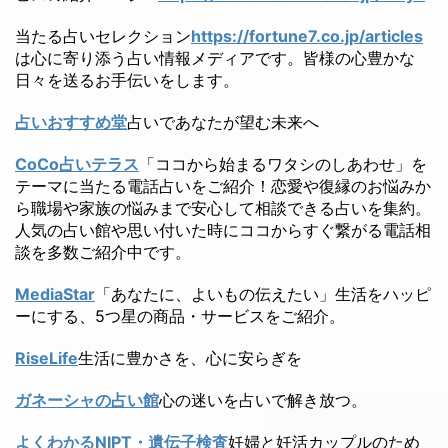
当たる占いセレクション
https://fortune7.co.jp/articles
は心に寄り添う占い情報メディアです。皆様の心豊かな
日々を送るお手伝いをします。
占いおすすめ堂
占いであなたが望む未来へ
CoCo占いテラス
「ココから始まるワタシのしあわせ」を
テーマに当たる電話占いをご紹介！恋愛や復縁のお悩みか
ら職場や家族の悩みまで安心して相談できる占いを集約。
人気の占い館や思い付いた時にココからすぐ繋がる電話相
談を多数ご紹介中です。
MediaStar
「あなたに、よいもの伝えたい」生活をハッピ
ーにする、5つ星の商品・サービスをご紹介。
RiseLife
生活に豊かさを、心に安らぎを
ガネーシャの占い館
心の迷いを占いで解き放つ。
よくわかるNIPT・遺伝子検査
妊婦と妊活カップルのため