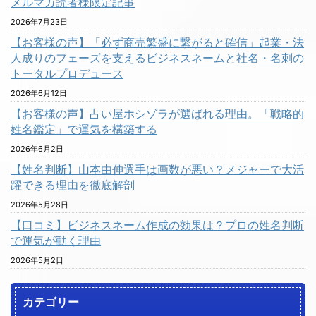
メルマガ読者様限定記事
2026年7月23日
【お客様の声】「必ず商売繁盛に繋がると確信」起業・法
人成りのフェーズを支えるビジネスネームと社名・名刺の
トータルプロデュース
2026年6月12日
【お客様の声】占い屋ホシゾラが選ばれる理由。「戦略的
姓名鑑定」で運気を構築する
2026年6月2日
【姓名判断】山本由伸選手は画数が悪い？メジャーで大活
躍できる理由を徹底解剖
2026年5月28日
【口コミ】ビジネスネーム作成の効果は？プロの姓名判断
で運気が動く理由
2026年5月2日
カテゴリー