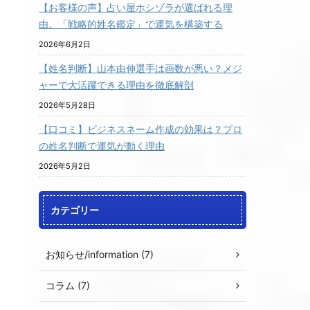
【お客様の声】占い屋ホシゾラが選ばれる理
由。「戦略的姓名鑑定」で運気を構築する
2026年6月2日
【姓名判断】山本由伸選手は画数が悪い？メジ
ャーで大活躍できる理由を徹底解剖
2026年5月28日
【口コミ】ビジネスネーム作成の効果は？プロ
の姓名判断で運気が動く理由
2026年5月2日
カテゴリー
お知らせ/information (7)
コラム (7)