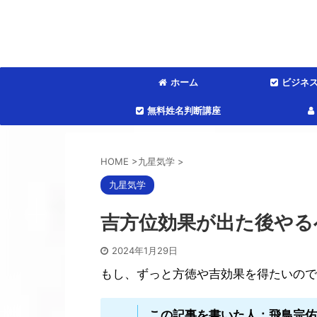
ホーム
ビジネ
無料姓名判断講座
HOME
>
九星気学
>
九星気学
吉方位効果が出た後やる
2024年1月29日
もし、ずっと方徳や吉効果を得たいので
この記事を書いた人：飛鳥宗佑