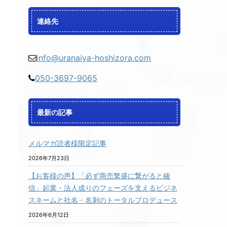
連絡先
info@uranaiya-hoshizora.com
050-3697-9065
最新の記事
メルマガ読者様限定記事
2026年7月23日
【お客様の声】「必ず商売繁盛に繋がると確
信」起業・法人成りのフェーズを支えるビジネ
スネームと社名・名刺のトータルプロデュース
2026年6月12日