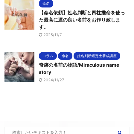
命名
【命名依頼】姓名判断と四柱推命を使っ
た最高に運の良い名前をお作り致しま
す。
2025/11/7
コラム
命名
姓名判断鑑定士養成講座
奇跡の名前の物語/Miraculous name
story
2024/11/27