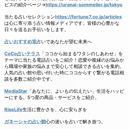
ビスの紹介ページ→
https://uranai-sommelier.jp/tokyo
当たる占いセレクション
https://fortune7.co.jp/articles
は心に寄り添う占い情報メディアです。皆様の心豊かな
日々を送るお手伝いをします。
占いおすすめ堂
占いであなたが望む未来へ
CoCo占いテラス
「ココから始まるワタシのしあわせ」を
テーマに当たる電話占いをご紹介！恋愛や復縁のお悩みか
ら職場や家族の悩みまで安心して相談できる占いを集約。
人気の占い館や思い付いた時にココからすぐ繋がる電話相
談を多数ご紹介中です。
MediaStar
「あなたに、よいもの伝えたい」生活をハッピ
ーにする、5つ星の商品・サービスをご紹介。
RiseLife
生活に豊かさを、心に安らぎを
ガネーシャの占い館
心の迷いを占いで解き放つ。