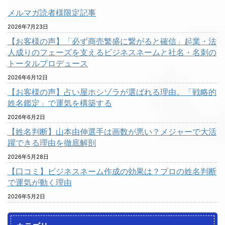
メルマガ読者様限定記事
2026年7月23日
【お客様の声】「必ず商売繁盛に繋がると確信」起業・法
人成りのフェーズを支えるビジネスネームと社名・名刺の
トータルプロデュース
2026年6月12日
【お客様の声】占い屋ホシゾラが選ばれる理由。「戦略的
姓名鑑定」で運気を構築する
2026年6月2日
【姓名判断】山本由伸選手は画数が悪い？メジャーで大活
躍できる理由を徹底解剖
2026年5月28日
【口コミ】ビジネスネーム作成の効果は？プロの姓名判断
で運気が動く理由
2026年5月2日