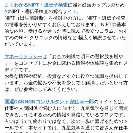
よくわかるNIPT・遺伝子検査
妊婦と妊活カップルのため
のNIPT・遺伝子検査の総合サイト。
NIPT（出生前診断）を検討中の方に、NIPT・遺伝子検査
の情報を分かりやすくお伝えしております。 NIPTの基本
的な内容、受けるか迷った時に読んで役立つコラム、おす
すめのNIPTクリニックの情報など 幅広く解説させていた
だいています。
マネーリテラシー
は「お金の知識で明日の選択肢を増や
す」をコンセプトにお金に関わる情報や体験談を集めたメ
ディアです。
お得な情報や節約、投資などすぐに役立つ知識を提供して
います。お金の悩みや不安を少しでも解消したいという方
は、ぜひ参考にしてみてください。
開運CANNONコンサルタント 柴山幸一郎
のサイトとは、
仕事や人間関係で悩む人に向けて、九星気学を通じて開運
できるようにするための情報を発信しているブログです。
占いは当てて終わりではなく、次の一歩に繋げるためのツ
ールです。本サイトでは、九星気学を通じて皆さんが仕事