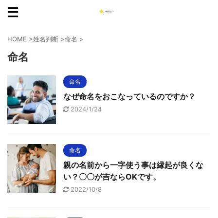
HOME
>
姓名判断
>
命名
>
命名
命名
なぜ命名をおこなっているのですか？
2024/1/24
命名
親の名前から一字使う事は縁起が良くな
い？〇〇が吉ならOKです。
2022/10/8