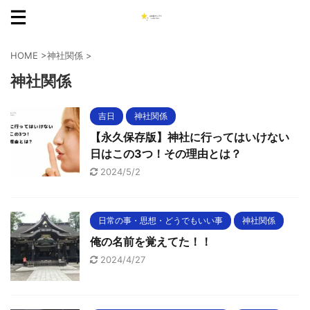
HOME
>
神社関係
>
神社関係
吉日
神社関係
【永久保存版】神社に行ってはいけない
日はこの3つ！その理由とは？
2024/5/2
日常の事・思想・どうでもいい事
神社関係
俺の名前を覚えてた！！
2024/4/27