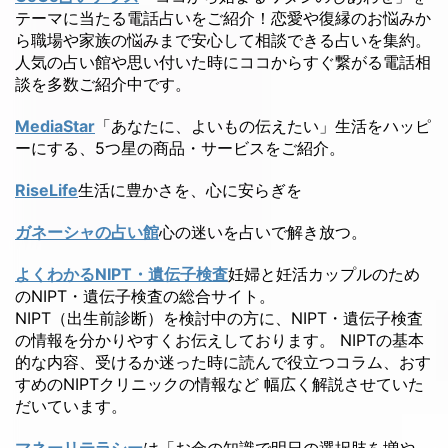
テーマに当たる電話占いをご紹介！恋愛や復縁のお悩みか
ら職場や家族の悩みまで安心して相談できる占いを集約。
人気の占い館や思い付いた時にココからすぐ繋がる電話相
談を多数ご紹介中です。
MediaStar
「あなたに、よいもの伝えたい」生活をハッピ
ーにする、5つ星の商品・サービスをご紹介。
RiseLife
生活に豊かさを、心に安らぎを
ガネーシャの占い館
心の迷いを占いで解き放つ。
よくわかるNIPT・遺伝子検査
妊婦と妊活カップルのため
のNIPT・遺伝子検査の総合サイト。
NIPT（出生前診断）を検討中の方に、NIPT・遺伝子検査
の情報を分かりやすくお伝えしております。 NIPTの基本
的な内容、受けるか迷った時に読んで役立つコラム、おす
すめのNIPTクリニックの情報など 幅広く解説させていた
だいています。
マネーリテラシー
は「お金の知識で明日の選択肢を増や