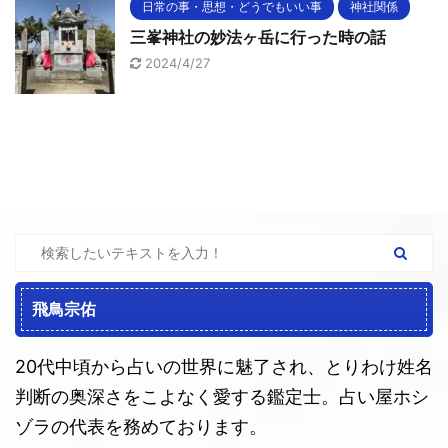
日常の事・思想・どうでもいい事
神社関係
三峯神社の妙法ヶ岳に行った時の話
2024/4/27
飛鳥宗佑
20代中頃から占いの世界に魅了され、とりわけ姓名
判断の奥深さをこよなく愛する鑑定士。占い屋ホシ
ゾラの代表を務めております。