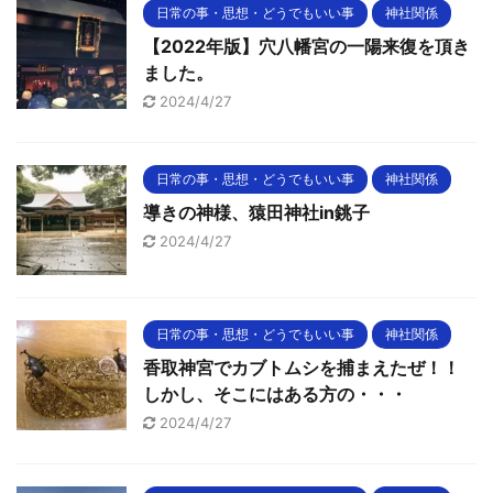
日常の事・思想・どうでもいい事
神社関係
【2022年版】穴八幡宮の一陽来復を頂き
ました。
2024/4/27
日常の事・思想・どうでもいい事
神社関係
導きの神様、猿田神社in銚子
2024/4/27
日常の事・思想・どうでもいい事
神社関係
香取神宮でカブトムシを捕まえたぜ！！
しかし、そこにはある方の・・・
2024/4/27