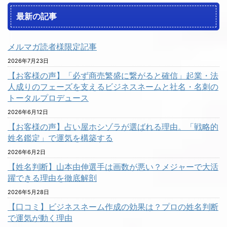
最新の記事
メルマガ読者様限定記事
2026年7月23日
【お客様の声】「必ず商売繁盛に繋がると確信」起業・法
人成りのフェーズを支えるビジネスネームと社名・名刺の
トータルプロデュース
2026年6月12日
【お客様の声】占い屋ホシゾラが選ばれる理由。「戦略的
姓名鑑定」で運気を構築する
2026年6月2日
【姓名判断】山本由伸選手は画数が悪い？メジャーで大活
躍できる理由を徹底解剖
2026年5月28日
【口コミ】ビジネスネーム作成の効果は？プロの姓名判断
で運気が動く理由