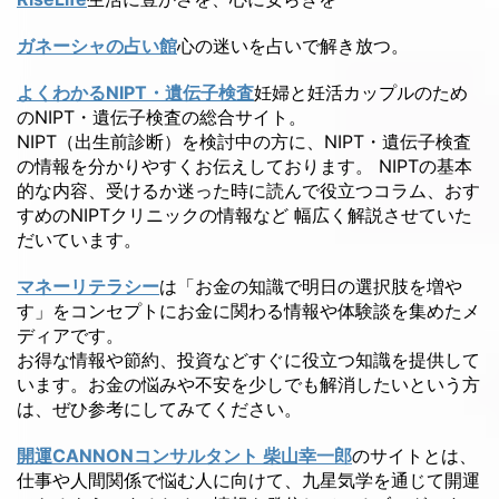
ガネーシャの占い館
心の迷いを占いで解き放つ。
よくわかるNIPT・遺伝子検査
妊婦と妊活カップルのため
のNIPT・遺伝子検査の総合サイト。
NIPT（出生前診断）を検討中の方に、NIPT・遺伝子検査
の情報を分かりやすくお伝えしております。 NIPTの基本
的な内容、受けるか迷った時に読んで役立つコラム、おす
すめのNIPTクリニックの情報など 幅広く解説させていた
だいています。
マネーリテラシー
は「お金の知識で明日の選択肢を増や
す」をコンセプトにお金に関わる情報や体験談を集めたメ
ディアです。
お得な情報や節約、投資などすぐに役立つ知識を提供して
います。お金の悩みや不安を少しでも解消したいという方
は、ぜひ参考にしてみてください。
開運CANNONコンサルタント 柴山幸一郎
のサイトとは、
仕事や人間関係で悩む人に向けて、九星気学を通じて開運