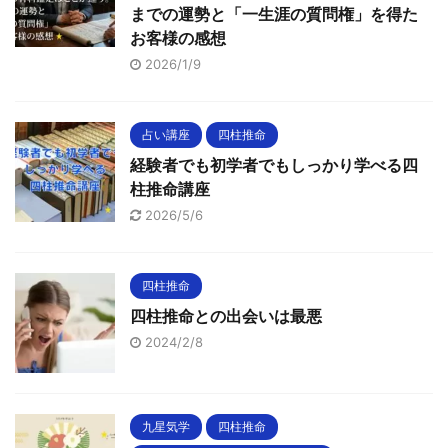
までの運勢と「一生涯の質問権」を得た
お客様の感想
2026/1/9
占い講座
四柱推命
経験者でも初学者でもしっかり学べる四
柱推命講座
2026/5/6
四柱推命
四柱推命との出会いは最悪
2024/2/8
九星気学
四柱推命