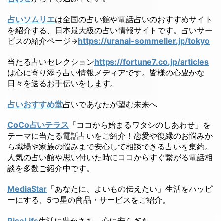
占いソムリエ
は全国の占い館や電話占いのおすすめサイト
を紹介する、日本最大級の占い情報サイトです。占いサー
ビスの紹介ページ→
https://uranai-sommelier.jp/tokyo
当たる占いセレクション
https://fortune7.co.jp/articles
は心に寄り添う占い情報メディアです。皆様の心豊かな
日々を送るお手伝いをします。
占いおすすめ堂
占いであなたが望む未来へ
CoCo占いテラス
「ココから始まるワタシのしあわせ」を
テーマに当たる電話占いをご紹介！恋愛や復縁のお悩みか
ら職場や家族の悩みまで安心して相談できる占いを集約。
人気の占い館や思い付いた時にココからすぐ繋がる電話相
談を多数ご紹介中です。
MediaStar
「あなたに、よいもの伝えたい」生活をハッピ
ーにする、5つ星の商品・サービスをご紹介。
RiseLife
生活に豊かさを、心に安らぎを