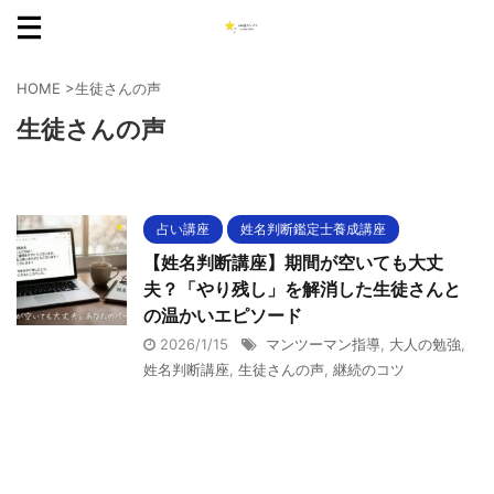
HOME
>
生徒さんの声
生徒さんの声
占い講座
姓名判断鑑定士養成講座
【姓名判断講座】期間が空いても大丈
夫？「やり残し」を解消した生徒さんと
の温かいエピソード
2026/1/15
マンツーマン指導
,
大人の勉強
,
姓名判断講座
,
生徒さんの声
,
継続のコツ