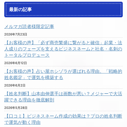
最新の記事
メルマガ読者様限定記事
2026年7月23日
【お客様の声】「必ず商売繁盛に繋がると確信」起業・法
人成りのフェーズを支えるビジネスネームと社名・名刺の
トータルプロデュース
2026年6月12日
【お客様の声】占い屋ホシゾラが選ばれる理由。「戦略的
姓名鑑定」で運気を構築する
2026年6月2日
【姓名判断】山本由伸選手は画数が悪い？メジャーで大活
躍できる理由を徹底解剖
2026年5月28日
【口コミ】ビジネスネーム作成の効果は？プロの姓名判断
で運気が動く理由