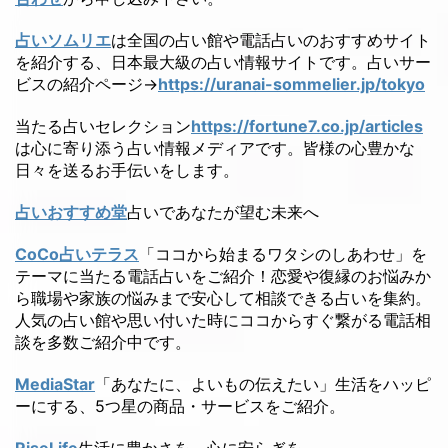
占いソムリエ
は全国の占い館や電話占いのおすすめサイト
を紹介する、日本最大級の占い情報サイトです。占いサー
ビスの紹介ページ→
https://uranai-sommelier.jp/tokyo
当たる占いセレクション
https://fortune7.co.jp/articles
は心に寄り添う占い情報メディアです。皆様の心豊かな
日々を送るお手伝いをします。
占いおすすめ堂
占いであなたが望む未来へ
CoCo占いテラス
「ココから始まるワタシのしあわせ」を
テーマに当たる電話占いをご紹介！恋愛や復縁のお悩みか
ら職場や家族の悩みまで安心して相談できる占いを集約。
人気の占い館や思い付いた時にココからすぐ繋がる電話相
談を多数ご紹介中です。
MediaStar
「あなたに、よいもの伝えたい」生活をハッピ
ーにする、5つ星の商品・サービスをご紹介。
RiseLife
生活に豊かさを、心に安らぎを