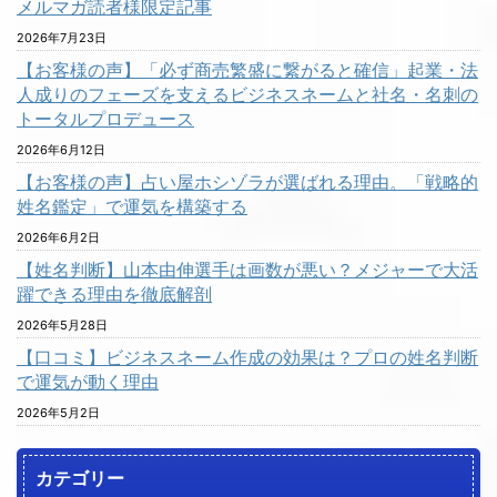
メルマガ読者様限定記事
2026年7月23日
【お客様の声】「必ず商売繁盛に繋がると確信」起業・法
人成りのフェーズを支えるビジネスネームと社名・名刺の
トータルプロデュース
2026年6月12日
【お客様の声】占い屋ホシゾラが選ばれる理由。「戦略的
姓名鑑定」で運気を構築する
2026年6月2日
【姓名判断】山本由伸選手は画数が悪い？メジャーで大活
躍できる理由を徹底解剖
2026年5月28日
【口コミ】ビジネスネーム作成の効果は？プロの姓名判断
で運気が動く理由
2026年5月2日
カテゴリー