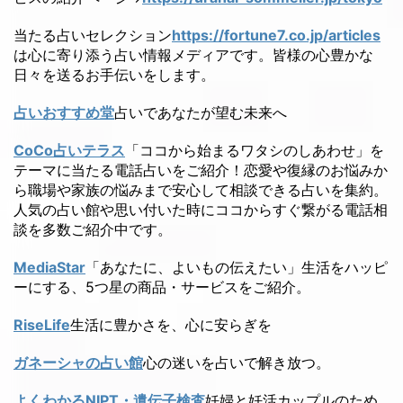
当たる占いセレクション
https://fortune7.co.jp/articles
は心に寄り添う占い情報メディアです。皆様の心豊かな
日々を送るお手伝いをします。
占いおすすめ堂
占いであなたが望む未来へ
CoCo占いテラス
「ココから始まるワタシのしあわせ」を
テーマに当たる電話占いをご紹介！恋愛や復縁のお悩みか
ら職場や家族の悩みまで安心して相談できる占いを集約。
人気の占い館や思い付いた時にココからすぐ繋がる電話相
談を多数ご紹介中です。
MediaStar
「あなたに、よいもの伝えたい」生活をハッピ
ーにする、5つ星の商品・サービスをご紹介。
RiseLife
生活に豊かさを、心に安らぎを
ガネーシャの占い館
心の迷いを占いで解き放つ。
よくわかるNIPT・遺伝子検査
妊婦と妊活カップルのため